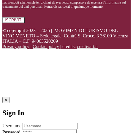
Iscrivendoti alla newsletter dichiari di aver letto, compreso e di accettare l'
informativa sul
trattamento dei dati personali
. Potrai disiscriverti in qualunque momento.
© copyright 2023 – 2025 | MOVIMENTO TURISMO DEL
VINO VENETO – Sede legale: Contrà S. Croce, 3 36100 Vicenza
ITALIA – C.F. 94063520269
Privacy policy
|
Cookie policy
| credits:
creativart.it
×
Sign In
Username
Password