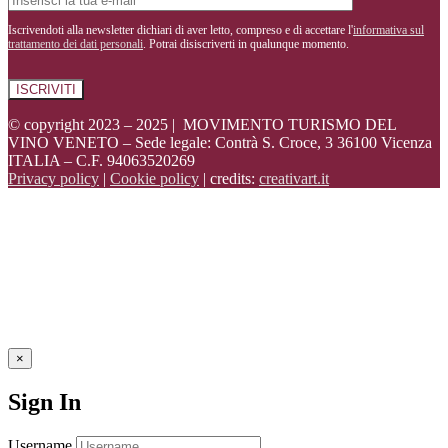
Iscrivendoti alla newsletter dichiari di aver letto, compreso e di accettare l'
informativa sul
trattamento dei dati personali
. Potrai disiscriverti in qualunque momento.
© copyright 2023 – 2025 | MOVIMENTO TURISMO DEL
VINO VENETO – Sede legale: Contrà S. Croce, 3 36100 Vicenza
ITALIA – C.F. 94063520269
Privacy policy
|
Cookie policy
| credits:
creativart.it
×
Sign In
Username