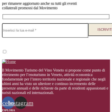
per rimanere aggiornato anche su tutti gli eventi
collaterali promossi dal Movimento
Leggi l'informativa sulla privacy
Iscrivendoti alla newsletter dichiari di aver letto e di accettare l'informativa sul
trattamento dei dati personali.
Il Movimento Turismo del Vino Veneto si propone come punto di
riferimento per l’enoturismo in Veneto, attività economica
fondamentale per l’intero territorio nazionale e regionale che negli
ultimi anni ha visto un ulteriore e continuo incremento delle
presenze annuali e delle richieste da parte di residenti appassionati e
turisti nazionali ed internazionali
.
acebook
Instagram
ESPLORA