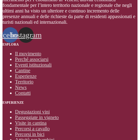
fondamentale per l’intero territorio nazionale e regionale che negli
ultimi anni ha visto un ulteriore e continuo incremento delle
presenze annuali e delle richieste da parte di residenti appassionati e
turisti nazionali ed internazionali
.
acebook
Instagram
ESPLORA
Il movimento
Perché associarsi
Eventi istituzionali
Cantine
Esperienze
Territorio
News
Contatti
ESPERIENZE
Degustazioni vini
Passeggiate in vigneto
Visite in cantina
Percorsi a cavallo
Percorsi in bici
Attività per bambini