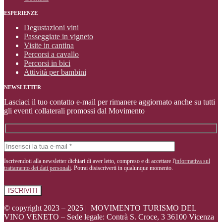
ESPERIENZE
Degustazioni vini
Passeggiate in vigneto
Visite in cantina
Percorsi a cavallo
Percorsi in bici
Attività per bambini
NEWSLETTER
Lasciaci il tuo contatto e-mail per rimanere aggiornato anche su tutti
gli eventi collaterali promossi dal Movimento
Iscrivendoti alla newsletter dichiari di aver letto, compreso e di accettare l'
informativa sul
trattamento dei dati personali
. Potrai disiscriverti in qualunque momento.
© copyright 2023 – 2025 | MOVIMENTO TURISMO DEL
VINO VENETO – Sede legale: Contrà S. Croce, 3 36100 Vicenza