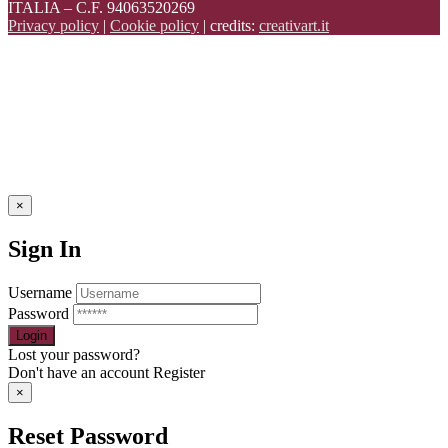
ITALIA – C.F. 94063520269
Privacy policy
|
Cookie policy
| credits:
creativart.it
×
Sign In
Username
Password
Lost your password?
Don't have an account
Register
×
Reset Password