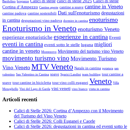
Calici di stelle
calici di stelle 2025
Calici di stelle
Bardolino
breganze
cantine in Veneto
Cortina d’Ampezzo
cantine a soave
Cantine aperte
Dati sull'enoturismo
degustazioni
cantine padova
cantine sostenibili
enoturismo
in cantina
degustazioni vino padova
dormire in cantina
Enoturismo in Veneto
enoturismo Veneto
esperienze in cantina
esperienze enoturistiche
Eventi
eventi in cantina
migliori
eventi sotto le stelle
lugana
cantine in veneto
Movimento del turismo vino Veneto
Montezovo
movimento turismo vino
Movimento Turismo
MTV Veneto
Vino Veneto
Natale in cantina
potatura
san
soave
tour cantine a
valentino
San Valentino in Cantina
Sparici Landini
team building
Veneto
soave
tour cantine in bicicletta
tour vino colli euganei
Villa
vini veneti
Meneghello
Vini del Lago di Garda
vino bianco
visita in cantina
Articoli recenti
Calici di Stelle 2026: Cortina d’Ampezzo con il Movimento
del Turismo del Vino Veneto
Calici di Stelle 2026: Colli Euganei e Caorle
Calici di Stelle 2026: degustazioni in cantina ed eventi sotto le