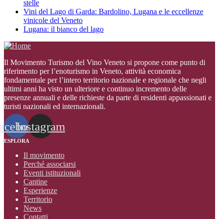
stelle
Vini del Lago di Garda: Bardolino, Lugana e le eccellenze
vinicole del Veneto
Lugana: il bianco del lago
Il Movimento Turismo del Vino Veneto si propone come punto di
riferimento per l’enoturismo in Veneto, attività economica
fondamentale per l’intero territorio nazionale e regionale che negli
ultimi anni ha visto un ulteriore e continuo incremento delle
presenze annuali e delle richieste da parte di residenti appassionati e
turisti nazionali ed internazionali
.
acebook
Instagram
ESPLORA
Il movimento
Perché associarsi
Eventi istituzionali
Cantine
Esperienze
Territorio
News
Contatti