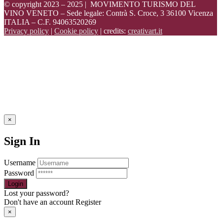
© copyright 2023 – 2025 | MOVIMENTO TURISMO DEL
VINO VENETO – Sede legale: Contrà S. Croce, 3 36100 Vicenza
ITALIA – C.F. 94063520269
Privacy policy
|
Cookie policy
| credits:
creativart.it
×
Sign In
Username
Password
Lost your password?
Don't have an account
Register
×