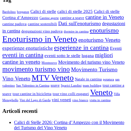
Calici di stelle
calici di stelle 2025
Calici di stelle
Bardolino
breganze
cantine in Veneto
Cortina d’Ampezzo
cantine a soave
Cantine aperte
Dati sull'enoturismo
degustazioni
cantine padova
cantine sostenibili
enoturismo
in cantina
degustazioni vino padova
dormire in cantina
Enoturismo in Veneto
enoturismo Veneto
esperienze in cantina
esperienze enoturistiche
Eventi
eventi in cantina
migliori
eventi sotto le stelle
lugana
cantine in veneto
Movimento del turismo vino Veneto
Montezovo
movimento turismo vino
Movimento Turismo
MTV Veneto
Vino Veneto
Natale in cantina
potatura
san
soave
tour cantine a
valentino
San Valentino in Cantina
Sparici Landini
team building
Veneto
soave
tour cantine in bicicletta
tour vino colli euganei
Villa
vini veneti
Meneghello
Vini del Lago di Garda
vino bianco
visita in cantina
Articoli recenti
Calici di Stelle 2026: Cortina d’Ampezzo con il Movimento
del Turismo del Vino Veneto