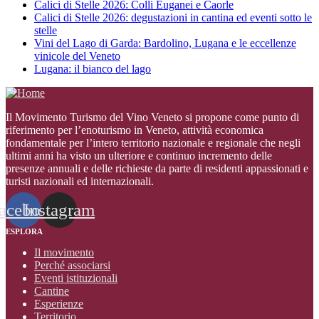
Calici di Stelle 2026: Colli Euganei e Caorle
Calici di Stelle 2026: degustazioni in cantina ed eventi sotto le
stelle
Vini del Lago di Garda: Bardolino, Lugana e le eccellenze
vinicole del Veneto
Lugana: il bianco del lago
Il Movimento Turismo del Vino Veneto si propone come punto di
riferimento per l’enoturismo in Veneto, attività economica
fondamentale per l’intero territorio nazionale e regionale che negli
ultimi anni ha visto un ulteriore e continuo incremento delle
presenze annuali e delle richieste da parte di residenti appassionati e
turisti nazionali ed internazionali
.
acebook
Instagram
ESPLORA
Il movimento
Perché associarsi
Eventi istituzionali
Cantine
Esperienze
Territorio