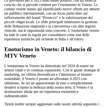
Le previsioni per il 2025 sono molto positive, con un trend di
crescita che si prevede continui per l’enoturismo in Veneto. Le
cantine venete stanno già pianificando nuove offerte per attrarre
un pubblico internazionale, con un focus particolare sul
rafforzamento del brand “Prosecco” e la valorizzazione dei
piccoli vitigni locali. Le sfide principali rimarranno la gestione
delle fluttuazioni stagionali e la concorrenza con altre regioni
vinicole, ma le opportunità sono concrete. L’enoturismo veneto
ha tutte le carte in regola per consolidarsi come una delle
esperienze turistiche più richieste in Italia e all’estero.
Enoturismo in Veneto: il bilancio di
MTV Veneto
L’enoturismo in Veneto ha dimostrato nel 2024 di essere un
settore vitale e in continua espansione. Con le giuste strategie di
marketing, un’offerta diversificata e l’attenzione al turismo
sostenibile, il Veneto è pronto ad affrontare il 2025 con
ottimismo. Se sei un appassionato di vino o semplicemente
desideri scoprire la bellezza della nostra terra, il Veneto è la
destinazione ideale per un’esperienza enoturistica
indimenticabile.
Tieniti inoltre sempre aggiornato sulle nostre attività seguendo i