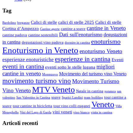
Tag
Calici di stelle
calici di stelle 2025
Calici di stelle
Bardolino
breganze
cantine in Veneto
Cortina d’Ampezzo
cantine a soave
Cantine aperte
Dati sull'enoturismo
degustazioni
cantine padova
cantine sostenibili
enoturismo
in cantina
degustazioni vino padova
dormire in cantina
Enoturismo in Veneto
enoturismo Veneto
esperienze in cantina
esperienze enoturistiche
Eventi
eventi in cantina
migliori
eventi sotto le stelle
lugana
cantine in veneto
Movimento del turismo vino Veneto
Montezovo
movimento turismo vino
Movimento Turismo
MTV Veneto
Vino Veneto
Natale in cantina
potatura
san
soave
tour cantine a
valentino
San Valentino in Cantina
Sparici Landini
team building
Veneto
soave
tour cantine in bicicletta
tour vino colli euganei
Villa
vini veneti
Meneghello
Vini del Lago di Garda
vino bianco
visita in cantina
Articoli recenti