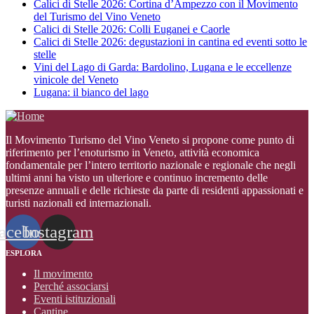
Calici di Stelle 2026: Cortina d’Ampezzo con il Movimento
del Turismo del Vino Veneto
Calici di Stelle 2026: Colli Euganei e Caorle
Calici di Stelle 2026: degustazioni in cantina ed eventi sotto le
stelle
Vini del Lago di Garda: Bardolino, Lugana e le eccellenze
vinicole del Veneto
Lugana: il bianco del lago
Il Movimento Turismo del Vino Veneto si propone come punto di
riferimento per l’enoturismo in Veneto, attività economica
fondamentale per l’intero territorio nazionale e regionale che negli
ultimi anni ha visto un ulteriore e continuo incremento delle
presenze annuali e delle richieste da parte di residenti appassionati e
turisti nazionali ed internazionali
.
acebook
Instagram
ESPLORA
Il movimento
Perché associarsi
Eventi istituzionali
Cantine