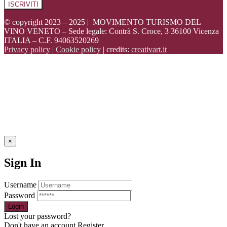
© copyright 2023 – 2025 | MOVIMENTO TURISMO DEL
VINO VENETO – Sede legale: Contrà S. Croce, 3 36100 Vicenza
ITALIA – C.F. 94063520269
Privacy policy
|
Cookie policy
| credits:
creativart.it
×
Sign In
Username
Password
Lost your password?
Don't have an account
Register