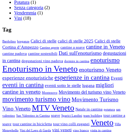
Potatura
(1)
Senza categoria
(2)
Vendemmia
(1)
Vini
(18)
Tag
Calici di stelle
calici di stelle 2025
Calici di stelle
Bardolino
breganze
cantine in Veneto
Cortina d’Ampezzo
cantine a soave
Cantine aperte
Dati sull'enoturismo
degustazioni
cantine padova
cantine sostenibili
enoturismo
in cantina
degustazioni vino padova
dormire in cantina
Enoturismo in Veneto
enoturismo Veneto
esperienze in cantina
esperienze enoturistiche
Eventi
eventi in cantina
migliori
eventi sotto le stelle
lugana
cantine in veneto
Movimento del turismo vino Veneto
Montezovo
movimento turismo vino
Movimento Turismo
MTV Veneto
Vino Veneto
Natale in cantina
potatura
san
soave
tour cantine a
valentino
San Valentino in Cantina
Sparici Landini
team building
Veneto
soave
tour cantine in bicicletta
tour vino colli euganei
Villa
vini veneti
Meneghello
Vini del Lago di Garda
vino bianco
visita in cantina