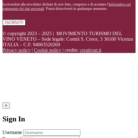
Iscrivendoti alla newsletter dichiari di aver letto, compreso e di accettare l'
informativa sul
trattamento dei dati personali
. Potrai disiscriverti in qualunque momento.
© copyright 2023 – 2025 | MOVIMENTO TURISMO DEL
VINO VENETO – Sede legale: Contrà S. Croce, 3 36100 Vicenza
ITALIA – C.F. 94063520269
Privacy policy
|
Cookie policy
| credits:
creativart.it
×
Sign In
Username