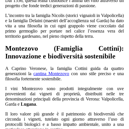
Dal 1536, questa realtà custodisce l’anima del vino attraverso un
progetto che fonde tredici generazioni di passione.
L’incontro tra la famiglia Nicolis (storici vignaioli in Valpolicella)
e la famiglia Delaini (maestri dell’accoglienza sul Garda) ha dato
vita a una filosofia in cui ogni grappolo viene coccolato dal
primo germoglio per portare nel calice l’essenza vera del
territorio gardesano, nel pieno rispetto della terra.
Montezovo (Famiglia Cottini):
Innovazione e biodiversità sostenibile
A Caprino Veronese, la famiglia Cottini guida da quattro
generazioni la
cantina Montezovo
con uno stile preciso e una
filosofia fortemente sostenibile.
I vini Montezovo sono prodotti integralmente con uve
provenienti dai vigneti di proprietà, distribuiti nelle tre
denominazioni principali della provincia di Verona: Valpolicella,
Garda e
Lugana
.
Il loro valore più grande è il patrimonio di biodiversità che
circonda i vigneti, tutelato ogni giorno attraverso l’uso di
protocolli biologici e a basso impatto ambientale, unito a una