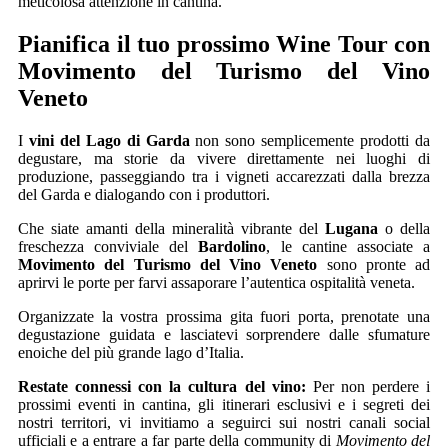
meticolosa attenzione in cantina.
Pianifica il tuo prossimo Wine Tour con
Movimento del Turismo del Vino
Veneto
I
vini del Lago di Garda
non sono semplicemente prodotti da
degustare, ma storie da vivere direttamente nei luoghi di
produzione, passeggiando tra i vigneti accarezzati dalla brezza
del Garda e dialogando con i produttori.
Che siate amanti della mineralità vibrante del
Lugana
o della
freschezza conviviale del
Bardolino
, le cantine associate a
Movimento del Turismo del Vino Veneto
sono pronte ad
aprirvi le porte per farvi assaporare l’autentica ospitalità veneta.
Organizzate la vostra prossima gita fuori porta, prenotate una
degustazione guidata e lasciatevi sorprendere dalle sfumature
enoiche del più grande lago d’Italia.
Restate connessi con la cultura del vino:
Per non perdere i
prossimi eventi in cantina, gli itinerari esclusivi e i segreti dei
nostri territori, vi invitiamo a seguirci sui nostri canali social
ufficiali e a entrare a far parte della community di
Movimento del