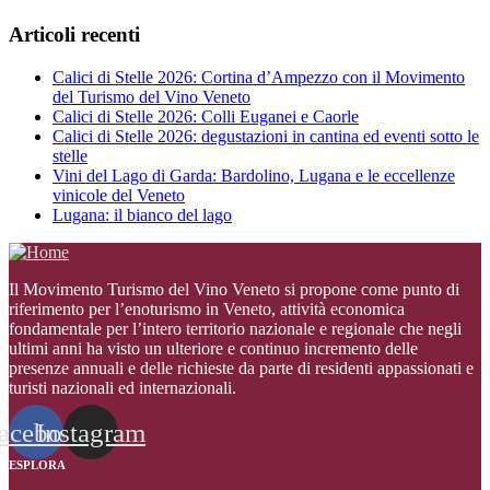
Articoli recenti
Calici di Stelle 2026: Cortina d’Ampezzo con il Movimento
del Turismo del Vino Veneto
Calici di Stelle 2026: Colli Euganei e Caorle
Calici di Stelle 2026: degustazioni in cantina ed eventi sotto le
stelle
Vini del Lago di Garda: Bardolino, Lugana e le eccellenze
vinicole del Veneto
Lugana: il bianco del lago
Il Movimento Turismo del Vino Veneto si propone come punto di
riferimento per l’enoturismo in Veneto, attività economica
fondamentale per l’intero territorio nazionale e regionale che negli
ultimi anni ha visto un ulteriore e continuo incremento delle
presenze annuali e delle richieste da parte di residenti appassionati e
turisti nazionali ed internazionali
.
acebook
Instagram
ESPLORA