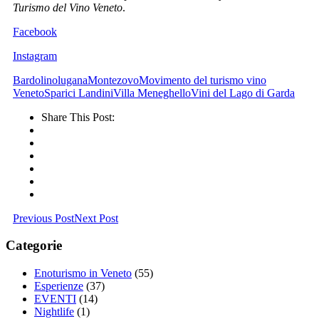
Turismo del Vino Veneto
.
Facebook
Instagram
Bardolino
lugana
Montezovo
Movimento del turismo vino
Veneto
Sparici Landini
Villa Meneghello
Vini del Lago di Garda
Share This Post:
Previous Post
Next Post
Categorie
Enoturismo in Veneto
(55)
Esperienze
(37)
EVENTI
(14)
Nightlife
(1)