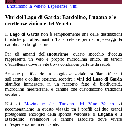
15
Giu
Enoturismo in Veneto
,
Esperienze
,
Vini
Vini del Lago di Garda: Bardolino, Lugana e le
eccellenze vinicole del Veneto
Il
Lago di Garda
non è semplicemente una delle destinazioni
turistiche più affascinanti d’Italia, celebre per i suoi paesaggi da
cartolina e i borghi storici.
Per gli amanti dell’
enoturismo
, questo specchio d’acqua
rappresenta un vero e proprio microclima unico, un terroir
d’eccellenza dove la vite trova condizioni perfette da secoli.
Se state pianificando un viaggio sensoriale tra filari affacciati
sull’acqua e colline storiche, scoprire i
vini del Lago di Garda
significa immergersi in un racconto fatto di biodiversità,
microclimi mediterranei e cantine che custodiscono tradizioni
secolari.
Noi di
Movimento del Turismo del Vino Veneto
vi
accompagniamo in questo viaggio tra i profili dei due grandi
protagonisti enologici della sponda veronese: il
Lugana
e il
Bardolino
, svelandovi le cantine associate dove vivere
un’esperienza indimenticabile.