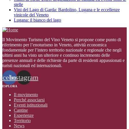
stelle
Vini del Lago di Garda: Bardolino, Lugana e le eccellenze
vinicole del Veneto
Lugana: il bianco del lago
Il Movimento Turismo del Vino Veneto si propone come punto di
riferimento per l’enoturismo in Veneto, attività economica
fondamentale per l’intero territorio nazionale e regionale che negli
ultimi anni ha visto un ulteriore e continuo incremento delle
presenze annuali e delle richieste da parte di residenti appassionati e
turisti nazionali ed internazionali
.
acebook
Instagram
ESPLORA
Il movimento
Perché associarsi
Eventi istituzionali
Cantine
Esperienze
Territorio
News