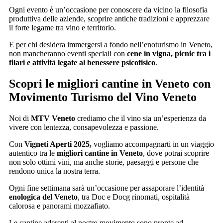
Ogni evento è un’occasione per conoscere da vicino la filosofia
produttiva delle aziende, scoprire antiche tradizioni e apprezzare
il forte legame tra vino e territorio.
E per chi desidera immergersi a fondo nell’enoturismo in Veneto,
non mancheranno eventi speciali con
cene in vigna, picnic tra i
filari e attività legate al benessere psicofisico
.
Scopri le migliori cantine in Veneto con
Movimento Turismo del Vino Veneto
Noi di
MTV Veneto
crediamo che il vino sia un’esperienza da
vivere con lentezza, consapevolezza e passione.
Con
Vigneti Aperti 2025,
vogliamo accompagnarti in un viaggio
autentico tra le
migliori cantine in Veneto
, dove potrai scoprire
non solo ottimi vini, ma anche storie, paesaggi e persone che
rendono unica la nostra terra.
Ogni fine settimana sarà un’occasione per assaporare l’identità
enologica del Veneto
, tra Doc e Docg rinomati, ospitalità
calorosa e panorami mozzafiato.
Le cantine aderenti al nostro movimento sono pronte ad