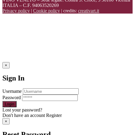
ITALIA – C.F. 94063520269
Privacy policy
|
Cookie policy
| credits:
creativart.it
×
Sign In
Username
Password
Lost your password?
Don't have an account
Register
×
Reset Password