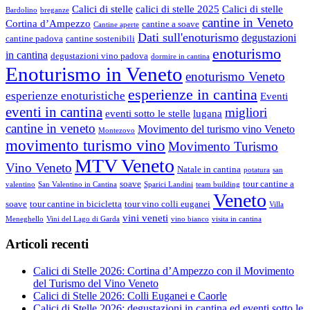
Calici di stelle
calici di stelle 2025
Calici di stelle
Bardolino
breganze
cantine in Veneto
Cortina d’Ampezzo
cantine a soave
Cantine aperte
Dati sull'enoturismo
degustazioni
cantine padova
cantine sostenibili
enoturismo
in cantina
degustazioni vino padova
dormire in cantina
Enoturismo in Veneto
enoturismo Veneto
esperienze in cantina
esperienze enoturistiche
Eventi
eventi in cantina
migliori
eventi sotto le stelle
lugana
cantine in veneto
Movimento del turismo vino Veneto
Montezovo
movimento turismo vino
Movimento Turismo
MTV Veneto
Vino Veneto
Natale in cantina
potatura
san
soave
tour cantine a
valentino
San Valentino in Cantina
Sparici Landini
team building
Veneto
soave
tour cantine in bicicletta
tour vino colli euganei
Villa
vini veneti
Meneghello
Vini del Lago di Garda
vino bianco
visita in cantina
Articoli recenti
Calici di Stelle 2026: Cortina d’Ampezzo con il Movimento
del Turismo del Vino Veneto
Calici di Stelle 2026: Colli Euganei e Caorle
Calici di Stelle 2026: degustazioni in cantina ed eventi sotto le