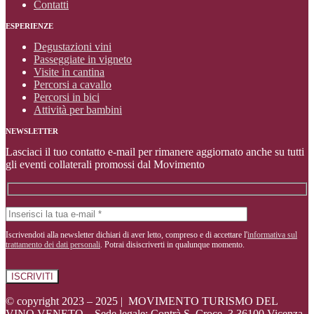
Contatti
ESPERIENZE
Degustazioni vini
Passeggiate in vigneto
Visite in cantina
Percorsi a cavallo
Percorsi in bici
Attività per bambini
NEWSLETTER
Lasciaci il tuo contatto e-mail per rimanere aggiornato anche su tutti
gli eventi collaterali promossi dal Movimento
Iscrivendoti alla newsletter dichiari di aver letto, compreso e di accettare l'
informativa sul
trattamento dei dati personali
. Potrai disiscriverti in qualunque momento.
© copyright 2023 – 2025 | MOVIMENTO TURISMO DEL
VINO VENETO – Sede legale: Contrà S. Croce, 3 36100 Vicenza