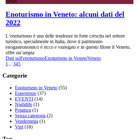
18
Set
Enoturismo in Veneto: alcuni dati del
2022
L‘enoturismo è una delle tendenze in forte crescita nel settore
turistico, specialmente in Italia, dove il patrimonio
enogastronomico è ricco e variegato e in questo filone il Veneto,
offre un’ampia
Dati sull'enoturismo
Enoturismo in Veneto
Veneto
1
...
3
4
5
Categorie
Enoturismo in Veneto
(55)
Esperienze
(37)
EVENTI
(14)
Nightlife
(1)
Potatura
(1)
Senza categoria
(2)
Vendemmia
(1)
Vini
(18)
Tag