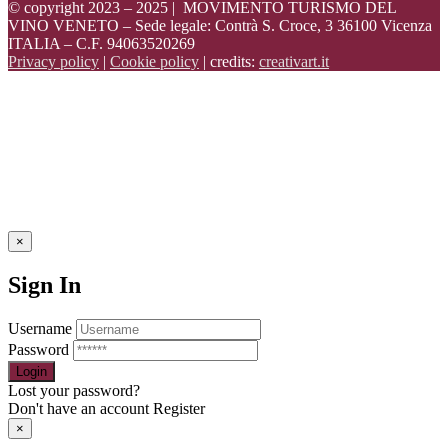
© copyright 2023 – 2025 | MOVIMENTO TURISMO DEL
VINO VENETO – Sede legale: Contrà S. Croce, 3 36100 Vicenza
ITALIA – C.F. 94063520269
Privacy policy
|
Cookie policy
| credits:
creativart.it
×
Sign In
Username
Password
Lost your password?
Don't have an account
Register
×