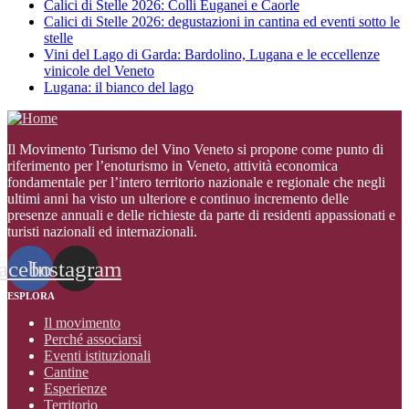
Calici di Stelle 2026: Colli Euganei e Caorle
Calici di Stelle 2026: degustazioni in cantina ed eventi sotto le
stelle
Vini del Lago di Garda: Bardolino, Lugana e le eccellenze
vinicole del Veneto
Lugana: il bianco del lago
Il Movimento Turismo del Vino Veneto si propone come punto di
riferimento per l’enoturismo in Veneto, attività economica
fondamentale per l’intero territorio nazionale e regionale che negli
ultimi anni ha visto un ulteriore e continuo incremento delle
presenze annuali e delle richieste da parte di residenti appassionati e
turisti nazionali ed internazionali
.
acebook
Instagram
ESPLORA
Il movimento
Perché associarsi
Eventi istituzionali
Cantine
Esperienze
Territorio