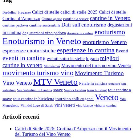
Calici di stelle
calici di stelle 2025
Calici di stelle
Bardolino
breganze
cantine in Veneto
Cortina d’Ampezzo
cantine a soave
Cantine aperte
Dati sull'enoturismo
degustazioni
cantine padova
cantine sostenibili
enoturismo
in cantina
degustazioni vino padova
dormire in cantina
Enoturismo in Veneto
enoturismo Veneto
esperienze in cantina
esperienze enoturistiche
Eventi
eventi in cantina
migliori
eventi sotto le stelle
lugana
cantine in veneto
Movimento del turismo vino Veneto
Montezovo
movimento turismo vino
Movimento Turismo
MTV Veneto
Vino Veneto
Natale in cantina
potatura
san
soave
tour cantine a
valentino
San Valentino in Cantina
Sparici Landini
team building
Veneto
soave
tour cantine in bicicletta
tour vino colli euganei
Villa
vini veneti
Meneghello
Vini del Lago di Garda
vino bianco
visita in cantina
Articoli recenti
Calici di Stelle 2026: Cortina d’Ampezzo con il Movimento
del Turismo del Vino Veneto